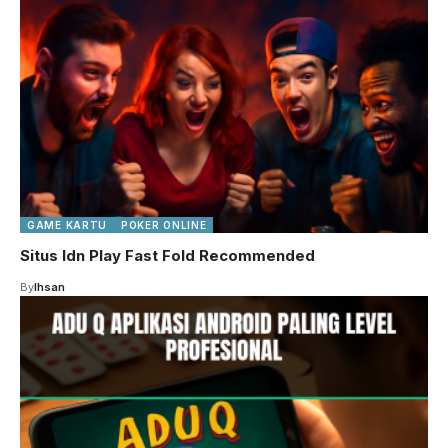
GAME KARTU
POKER ONLINE
Situs Idn Play Fast Fold Recommended
By
Ihsan