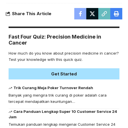
Share This Article
Fast Four Quiz: Precision Medicine in
Cancer
How much do you know about precision medicine in cancer?
Test your knowledge with this quick quiz.
Get Started
Trik Curang Meja Poker Turnover Rendah
Banyak yang mengira trik curang di poker adalah cara
tercepat mendapatkan keuntungan…
Cara Panduan Lengkap Super 10 Customer Service 24
Jam
Temukan panduan lengkap mengenai Customer Service 24