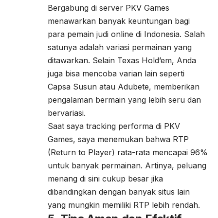
Bergabung di server PKV Games
menawarkan banyak keuntungan bagi
para pemain judi online di Indonesia. Salah
satunya adalah variasi permainan yang
ditawarkan. Selain Texas Hold’em, Anda
juga bisa mencoba varian lain seperti
Capsa Susun atau Adubete, memberikan
pengalaman bermain yang lebih seru dan
bervariasi.
Saat saya tracking performa di PKV
Games, saya menemukan bahwa RTP
(Return to Player) rata-rata mencapai 96%
untuk banyak permainan. Artinya, peluang
menang di sini cukup besar jika
dibandingkan dengan banyak situs lain
yang mungkin memiliki RTP lebih rendah.