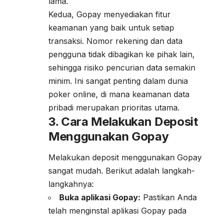
lama.
Kedua, Gopay menyediakan fitur
keamanan yang baik untuk setiap
transaksi. Nomor rekening dan data
pengguna tidak dibagikan ke pihak lain,
sehingga risiko pencurian data semakin
minim. Ini sangat penting dalam dunia
poker online, di mana keamanan data
pribadi merupakan prioritas utama.
3. Cara Melakukan Deposit
Menggunakan Gopay
Melakukan deposit menggunakan Gopay
sangat mudah. Berikut adalah langkah-
langkahnya:
Buka aplikasi Gopay:
Pastikan Anda
telah menginstal aplikasi Gopay pada