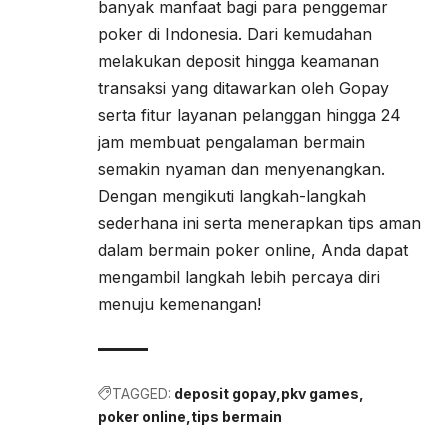
banyak manfaat bagi para penggemar
poker di Indonesia. Dari kemudahan
melakukan deposit hingga keamanan
transaksi yang ditawarkan oleh Gopay
serta fitur layanan pelanggan hingga 24
jam membuat pengalaman bermain
semakin nyaman dan menyenangkan.
Dengan mengikuti langkah-langkah
sederhana ini serta menerapkan tips aman
dalam bermain poker online, Anda dapat
mengambil langkah lebih percaya diri
menuju kemenangan!
TAGGED:
deposit gopay
pkv games
poker online
tips bermain