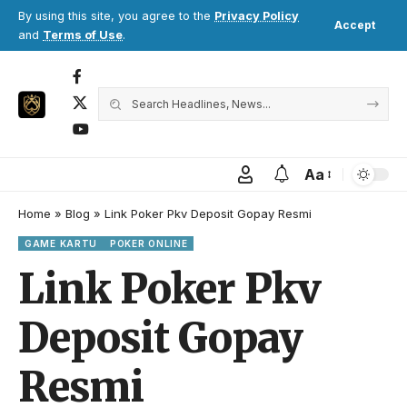
By using this site, you agree to the
Privacy Policy
Accept
and
Terms of Use
.
Aa
Home
»
Blog
»
Link Poker Pkv Deposit Gopay Resmi
GAME KARTU
POKER ONLINE
Link Poker Pkv
Deposit Gopay
Resmi