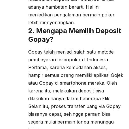
adanya hambatan berarti. Hal ini
menjadikan pengalaman bermain poker
lebih menyenangkan.
2. Mengapa Memilih Deposit
Gopay?
Gopay telah menjadi salah satu metode
pembayaran terpopuler di Indonesia.
Pertama, karena kemudahan akses,
hampir semua orang memiliki aplikasi Gojek
atau Gopay di smartphone mereka. Oleh
karena itu, melakukan deposit bisa
dilakukan hanya dalam beberapa klik.
Selain itu, proses transfer uang via Gopay
biasanya cepat, sehingga pemain bisa
segera mulai bermain tanpa menunggu